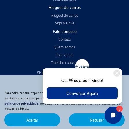
Aluguel de carros
Aluguel de carros
Sign & Drive
Fale conosco
Contato
Quem somos
Tour virtual
Trabalhe conosco
Sistema de informações de crédito
Política de privacidade
Código de conduta
Para otimizar sua experiência durante a navegação, fazemos uso de nossa
política de cookies e para proteger seus dados pessoais respeitamos nossa
política de privacidade
. Ao seguir com a navegação e visita você concorda com
No trânsito, enxergar o outro salva vidas.
nossas políticas.
Aceitar
Recusar
Desenvolvido pela DEALERSPACE ® Direitos Reservados.