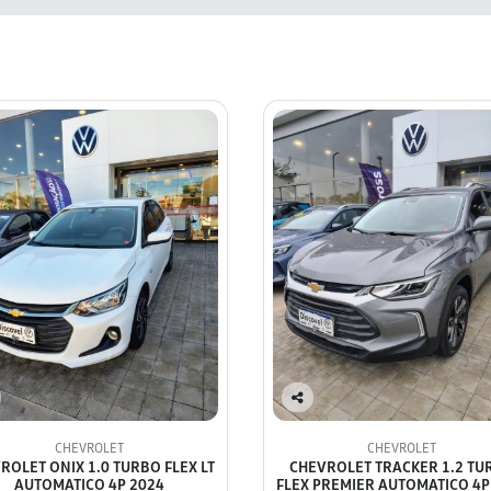
Co
mp
CHEVROLET
CHEVROLET
arti
ROLET ONIX 1.0 TURBO FLEX LT
CHEVROLET TRACKER 1.2 TU
lhe
AUTOMATICO 4P 2024
FLEX PREMIER AUTOMATICO 4P