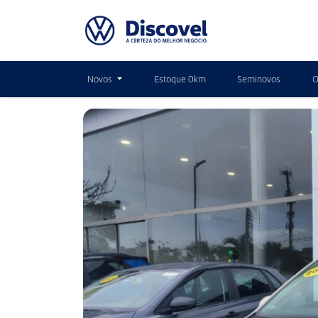
Novos
Estoque 0km
Seminovos
O