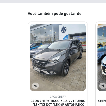
Você também pode gostar de:
Co
Co
mp
mp
CAOA CHERY
arti
arti
CAOA CHERY TIGGO 7 1.5 VVT TURBO
CHEV
lhe
lhe
IFLEX TXS DCT FLEX 4P AUTOMATICO