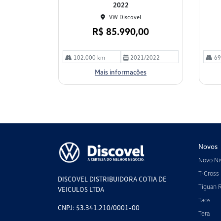
2022
VW Discovel
R$ 85.990,00
102.000 km
2021/2022
69
Mais informações
Novos
Novo Ni
T-Cross
DISCOVEL DISTRIBUIDORA COTIA DE
Tiguan 
VEICULOS LTDA
Taos
CNPJ: 53.341.210/0001-00
Tera