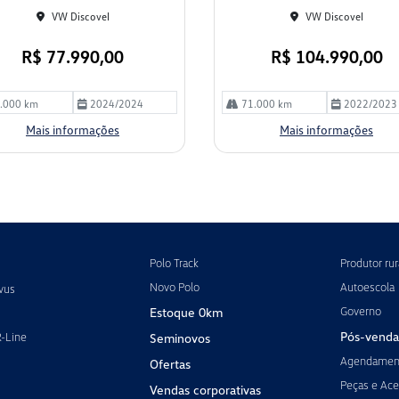
VW Discovel
VW Discovel
R$ 77.990,00
R$ 104.990,00
.000 km
2024/2024
71.000 km
2022/2023
Mais informações
Mais informações
Polo Track
Produtor rur
Novo Polo
Autoescola
vus
Governo
Estoque 0km
Pós-venda
R-Line
Seminovos
Agendament
Ofertas
Peças e Ace
Vendas corporativas