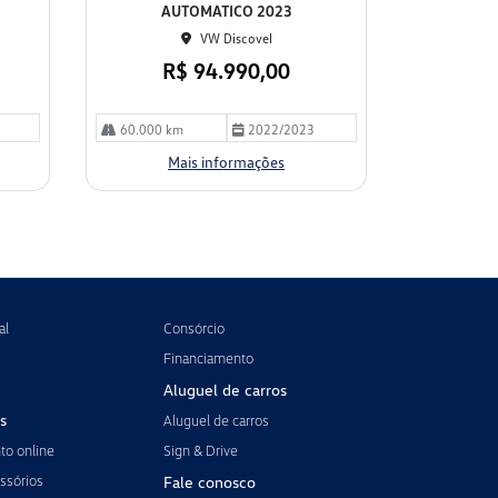
AUTOMATICO 2023
VW Discovel
R$ 94.990,00
60.000 km
2022/2023
Mais informações
al
Consórcio
Financiamento
Aluguel de carros
s
Aluguel de carros
o online
Sign & Drive
ssórios
Fale conosco