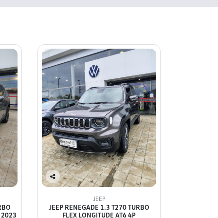
Co
mp
JEEP
arti
RBO
JEEP RENEGADE 1.3 T270 TURBO
lhe
 2023
FLEX LONGITUDE AT6 4P