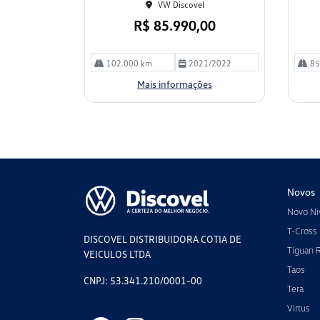
VW Discovel
R$ 85.990,00
102.000 km
2021/2022
85
Mais informações
Novos
Novo Ni
T-Cross
DISCOVEL DISTRIBUIDORA COTIA DE
Tiguan 
VEICULOS LTDA
Taos
CNPJ: 53.341.210/0001-00
Tera
Virtus