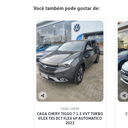
Você também pode gostar de:
Co
Co
mp
mp
CAOA CHERY
arti
arti
CAOA CHERY TIGGO 7 1.5 VVT TURBO
C
lhe
lhe
IFLEX TXS DCT FLEX 4P AUTOMATICO
2022