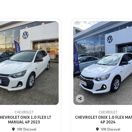
Co
mp
CHEVROLET
CHEVROLET
arti
HEVROLET ONIX 1.0 FLEX LT
CHEVROLET ONIX 1.0 FLEX M
lhe
MANUAL 4P 2023
4P 2024
VW Discovel
VW Discovel