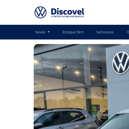
Novos
Estoque 0km
Seminovos
O