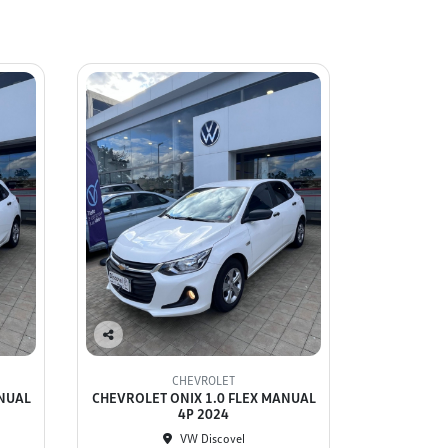
Co
mp
CHEVROLET
arti
ANUAL
CHEVROLET ONIX 1.0 FLEX MANUAL
lhe
4P 2024
VW Discovel