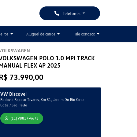
Telefones
ceiros
Aluguel de carros
Fale conosco
VOLKSWAGEN
VOLKSWAGEN POLO 1.0 MPI TRACK
MANUAL FLEX 4P 2025
R$ 73.990,00
VW Discovel
Rodovia Raposo Tavares, Km 31, Jardim Do Rio Cotia
Cotia / São Paulo
(11) 98817-4675