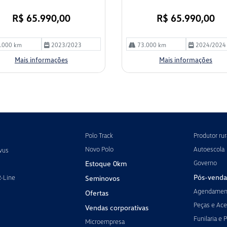
R$ 65.990,00
R$ 65.990,00
.000 km
2023/2023
73.000 km
2024/2024
Mais informações
Mais informações
Polo Track
Produtor rur
Novo Polo
Autoescola
vus
Governo
Estoque 0km
Pós-venda
R-Line
Seminovos
Agendament
Ofertas
Peças e Ace
Vendas corporativas
Funilaria e P
Microempresa