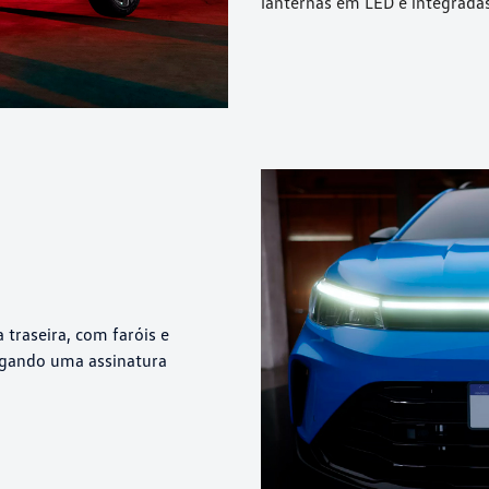
lanternas em LED e integradas
 traseira, com faróis e
egando uma assinatura