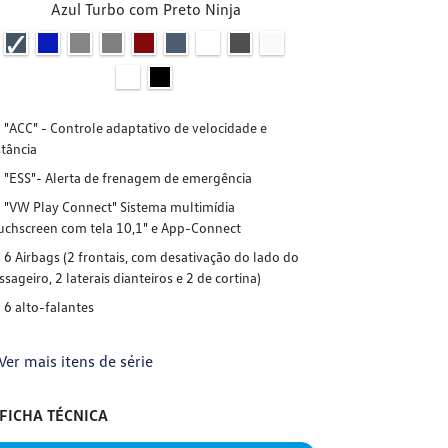
Azul Turbo com Preto Ninja
A
"ACC" - Cont
"ACC" - Controle adaptativo de velocidade e
distância
stância
"ESS"- Aler
"ESS"- Alerta de frenagem de emergência
"VW Play Co
"VW Play Connect" Sistema multimídia
touchscreen co
uchscreen com tela 10,1" e App-Connect
6 Airbags (2
6 Airbags (2 frontais, com desativação do lado do
passageiro, 2 la
ssageiro, 2 laterais dianteiros e 2 de cortina)
6 alto-falan
6 alto-falantes
+ Ver mais it
Ver mais itens de série
FICHA TÉC
FICHA TÉCNICA