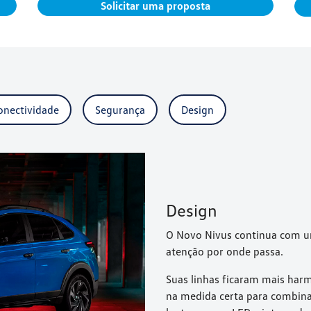
Solicitar uma proposta
onectividade
Segurança
Design
Design
O Novo Nivus continua com u
atenção por onde passa.
Suas linhas ficaram mais har
na medida certa para combinar