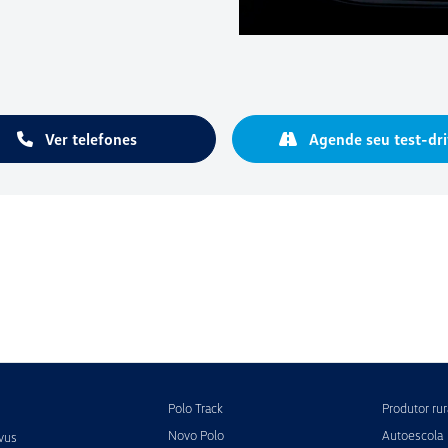
Ver telefones
Agende seu test-dri
Polo Track
Produtor rur
Novo Polo
Autoescola
vus