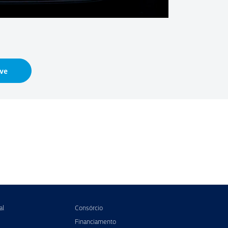
ve
al
Consórcio
Financiamento