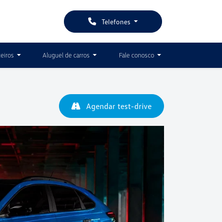
Telefones
ceiros
Aluguel de carros
Fale conosco
Agendar test-drive