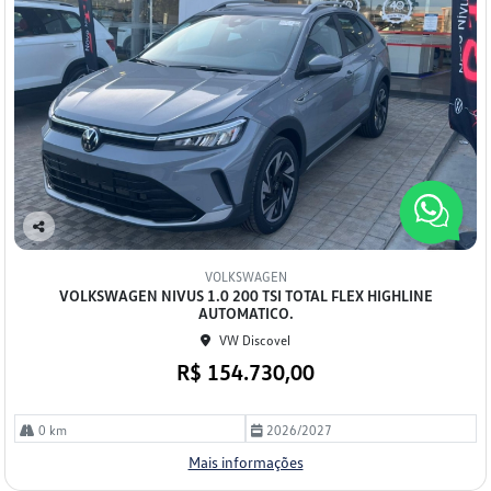
Co
mp
VOLKSWAGEN
arti
VOLKSWAGEN NIVUS 1.0 200 TSI TOTAL FLEX HIGHLINE
lhe
AUTOMATICO.
VW Discovel
R$ 154.730,00
0 km
2026/2027
Mais informações