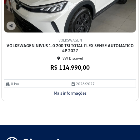
Co
mp
VOLKSWAGEN
arti
VOLKSWAGEN NIVUS 1.0 200 TSI TOTAL FLEX SENSE AUTOMATICO
lhe
4P 2027
VW Discovel
R$ 114.990,00
0 km
2026/2027
Mais informações