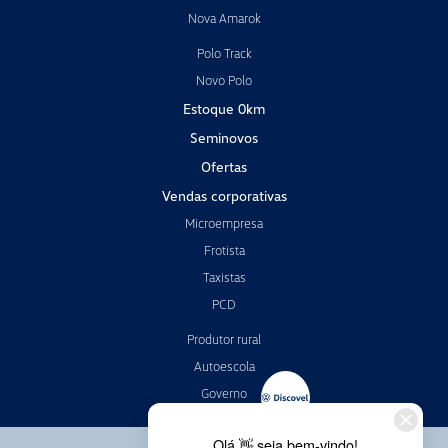
Nova Amarok
Polo Track
Novo Polo
Estoque 0km
Seminovos
Ofertas
Vendas corporativas
Microempresa
Frotista
Taxistas
PCD
Produtor rural
Autoescola
Governo
Pós-vendas