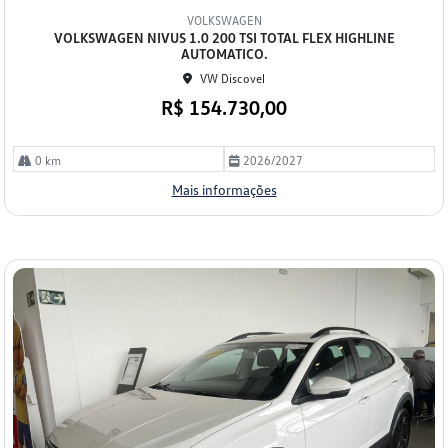
mp
VOLKSWAGEN
arti
VOLKSWAGEN NIVUS 1.0 200 TSI TOTAL FLEX HIGHLINE
lhe
AUTOMATICO.
VW Discovel
R$ 154.730,00
0 km
2026/2027
Mais informações