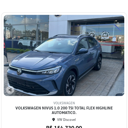
Co
mp
VOLKSWAGEN
arti
VOLKSWAGEN NIVUS 1.0 200 TSI TOTAL FLEX HIGHLINE
lhe
AUTOMATICO.
VW Discovel
R$ 154.730,00