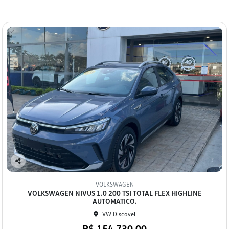
Co
mp
VOLKSWAGEN
arti
VOLKSWAGEN NIVUS 1.0 200 TSI TOTAL FLEX HIGHLINE
lhe
AUTOMATICO.
VW Discovel
R$ 154.730,00