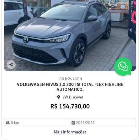
Co
mp
VOLKSWAGEN
arti
VOLKSWAGEN NIVUS 1.0 200 TSI TOTAL FLEX HIGHLINE
lhe
AUTOMATICO.
VW Discovel
R$ 154.730,00
0 km
2026/2027
Mais informações