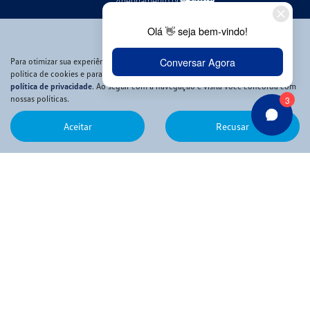
Agendamento online
Peças e Acessórios
Funilaria e Pintura
VW Collection
Para otimizar sua experiência durante a navegação, fazemos uso de nossa
política de cookies e para proteger seus dados pessoais respeitamos nossa
Serviços financeiros
política de privacidade
. Ao seguir com a navegação e visita você concorda com
Seguros
nossas políticas.
Consórcio
Aceitar
Recusar
Financiamento
Aluguel de carros
Aluguel de carros
Sign & Drive
Fale conosco
Contato
Quem somos
Tour virtual
Trabalhe conosco