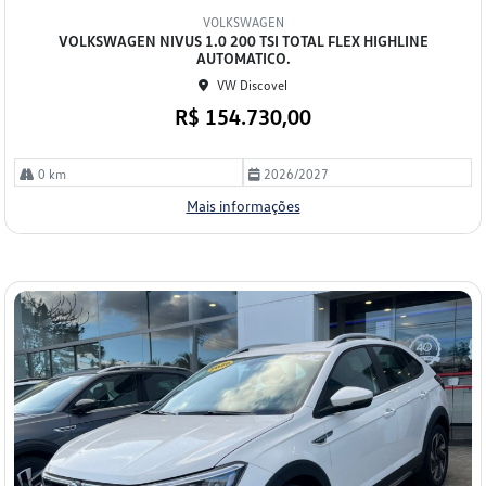
mp
VOLKSWAGEN
arti
VOLKSWAGEN NIVUS 1.0 200 TSI TOTAL FLEX HIGHLINE
lhe
AUTOMATICO.
VW Discovel
R$ 154.730,00
0 km
2026/2027
Mais informações