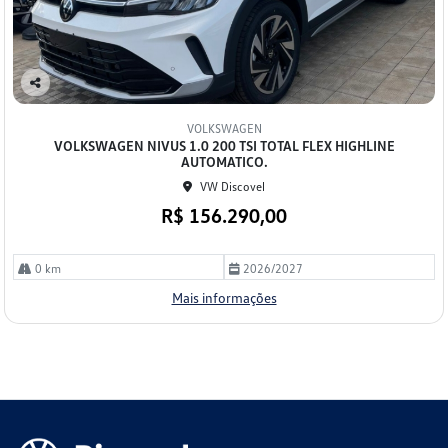
Co
mp
VOLKSWAGEN
arti
VOLKSWAGEN NIVUS 1.0 200 TSI TOTAL FLEX HIGHLINE
lhe
AUTOMATICO.
VW Discovel
R$ 156.290,00
0 km
2026/2027
Mais informações