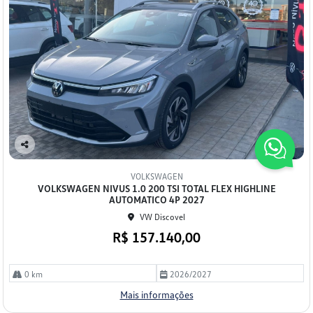
Co
mp
VOLKSWAGEN
arti
VOLKSWAGEN NIVUS 1.0 200 TSI TOTAL FLEX HIGHLINE
lhe
AUTOMATICO 4P 2027
VW Discovel
R$ 157.140,00
0 km
2026/2027
Mais informações