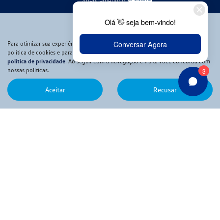
Agendamento online
Peças e Acessórios
Funilaria e Pintura
VW Collection
Para otimizar sua experiência durante a navegação, fazemos uso de nossa
política de cookies e para proteger seus dados pessoais respeitamos nossa
Serviços financeiros
política de privacidade
. Ao seguir com a navegação e visita você concorda com
Seguros
nossas políticas.
Consórcio
Aceitar
Recusar
Financiamento
Aluguel de carros
Aluguel de carros
Sign & Drive
Fale conosco
Contato
Quem somos
Tour virtual
Trabalhe conosco