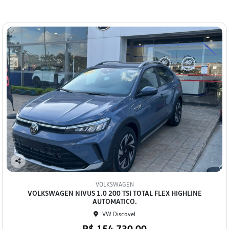
Co
mp
VOLKSWAGEN
arti
VOLKSWAGEN NIVUS 1.0 200 TSI TOTAL FLEX HIGHLINE
lhe
AUTOMATICO.
VW Discovel
R$ 154.730,00