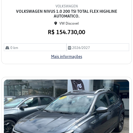
mp
VOLKSWAGEN
arti
VOLKSWAGEN NIVUS 1.0 200 TSI TOTAL FLEX HIGHLINE
lhe
AUTOMATICO.
VW Discovel
R$ 154.730,00
0 km
2026/2027
Mais informações