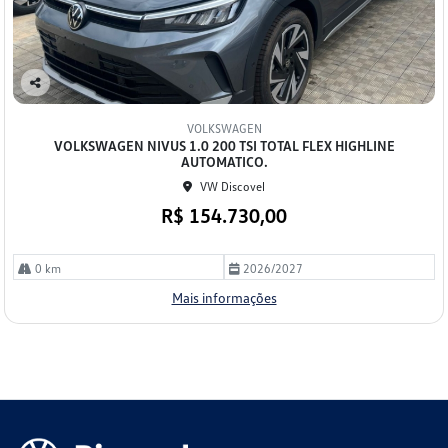
Co
mp
VOLKSWAGEN
arti
VOLKSWAGEN NIVUS 1.0 200 TSI TOTAL FLEX HIGHLINE
lhe
AUTOMATICO.
VW Discovel
R$ 154.730,00
0 km
2026/2027
Mais informações